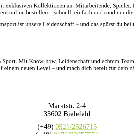
t exklusiven Kollektionen an. Mitarbeitende, Spieler, 
em online bestellen – schnell, einfach und rund um die
msport ist unsere Leidenschaft – und das spürst du bei 
z Ostwestfalen-Lippe warten über 2.000 Paar Fußballsc
e Ballgefühl direkt vor Ort! Dazu haben wir jederzeit m
den Wettkampf oder das nächste Match mit Freunden.
en Sport. Mit Know-how, Leidenschaft und echtem Teamg
f einem neuen Level – und mach dich bereit für dein nä
KONTAKT
Marktstr. 2-4
33602 Bielefeld
(+49)
0521/2526715