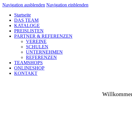
Navigation ausblenden
Navigation einblenden
Startseite
DAS TEAM
KATALOGE
PREISLISTEN
PARTNER & REFERENZEN
VEREINE
SCHULEN
UNTERNEHMEN
REFERENZEN
TEAMSHOPS
ONLINESHOP
KONTAKT
Willkommen 
Ob auf dem Platz, in der Halle, auf der Straße od
Spezialist versorgen wir Vereine aus Fußball, Hockey
sowie unsere Unternehmenspartner mit individuell ges