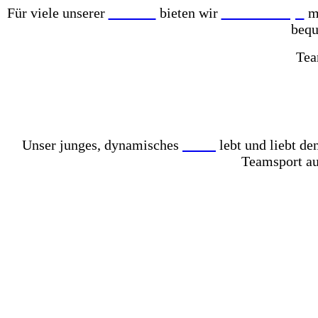
Für viele unserer
Partner
bieten wir
Online-Shops
mi
bequ
Tea
Mit einer der größten Fußballschuh-Auswahlen in gan
Komplett mit Kunstrasen ausgelegt – für das perfekt
Unser junges, dynamisches
Team
lebt und liebt d
Teamsport au