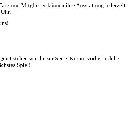
Fans und Mitglieder können ihre Ausstattung jederzeit
 Uhr.
uns!
huhe darauf von dir getestet zu werden. Unser Store?
ehr als 1.000 Fußbälle auf Lager – ob fürs Training,
eist stehen wir dir zur Seite. Komm vorbei, erlebe
chstes Spiel!