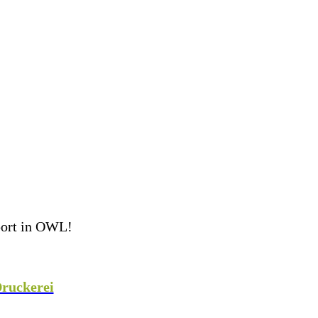
port in OWL!
eam perfekt ausgestattet ins Spiel! Als Teamsport-
 weiteren Sportarten mit hochwertiger Teamausrüstung,
ruckerei
veredeln wir eure Teamkleidung individuell
!