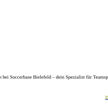
bei Soccerbase Bielefeld – dein Spezialist für Teams
er in deinem Unternehmen– wir bringen dich und dein T
, Fechten, Volleyball, Handball, Basketball und vielen
talteter Mitarbeiterkleidung. In unserer hauseigenen
D
– für einen einheitlichen Look, der Teamgeist ausstrahlt