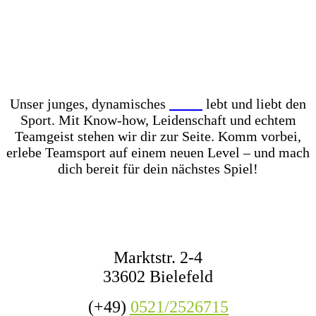
Unser Store? Komplett mit Kunstrasen ausgelegt –
für das perfekte Ballgefühl direkt vor Ort! Dazu
haben wir jederzeit mehr als 1.000 Fußbälle auf
Lager – ob fürs Training, den Wettkampf oder das
nächste Match mit Freunden.
Unser junges, dynamisches
Team
lebt und liebt den
Sport. Mit Know-how, Leidenschaft und echtem
Teamgeist stehen wir dir zur Seite. Komm vorbei,
erlebe Teamsport auf einem neuen Level – und mach
dich bereit für dein nächstes Spiel!
KONTAKT
Marktstr. 2-4
33602 Bielefeld
(+49)
0521/2526715