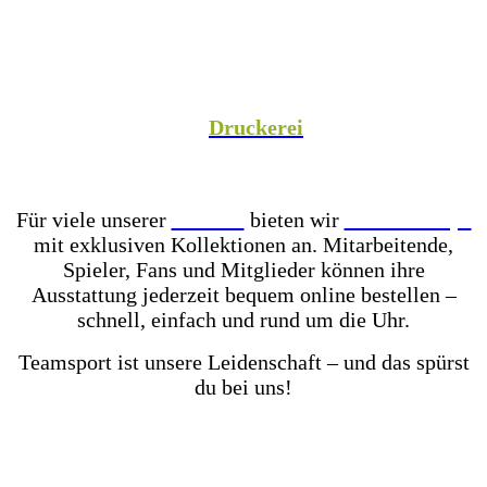
Spezialist versorgen wir Vereine aus Fußball,
Hockey, Fechten, Volleyball, Handball, Basketball
und vielen weiteren Sportarten mit hochwertiger
Teamausrüstung, sowie unsere Unternehmenspartner
mit individuell gestalteter Mitarbeiterkleidung. In
unserer hauseigenen
Druckerei
veredeln wir eure
Teamkleidung individuell – für einen einheitlichen
Look, der Teamgeist ausstrahlt!
Für viele unserer
Partner
bieten wir
Online-Shops
mit exklusiven Kollektionen an. Mitarbeitende,
Spieler, Fans und Mitglieder können ihre
Ausstattung jederzeit bequem online bestellen –
schnell, einfach und rund um die Uhr.
Teamsport ist unsere Leidenschaft – und das spürst
du bei uns!
Mit einer der größten Fußballschuh-Auswahlen in
ganz Ostwestfalen-Lippe warten über 2.000 Paar
Fußballschuhe darauf von dir getestet zu werden.