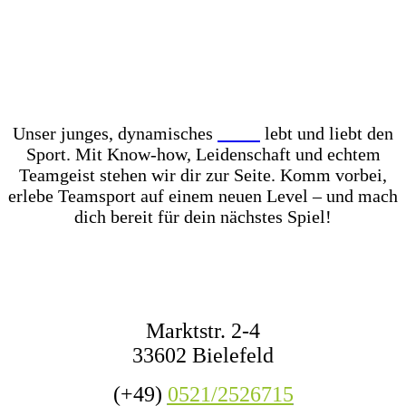
Unser Store? Komplett mit Kunstrasen ausgelegt –
für das perfekte Ballgefühl direkt vor Ort! Dazu
haben wir jederzeit mehr als 1.000 Fußbälle auf
Lager – ob fürs Training, den Wettkampf oder das
nächste Match mit Freunden.
Unser junges, dynamisches
Team
lebt und liebt den
Sport. Mit Know-how, Leidenschaft und echtem
Teamgeist stehen wir dir zur Seite. Komm vorbei,
erlebe Teamsport auf einem neuen Level – und mach
dich bereit für dein nächstes Spiel!
KONTAKT
Marktstr. 2-4
33602 Bielefeld
(+49)
0521/2526715