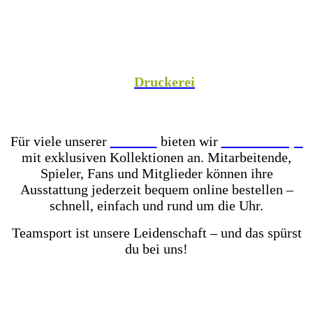
Spezialist versorgen wir Vereine aus Fußball,
Hockey, Fechten, Volleyball, Handball, Basketball
und vielen weiteren Sportarten mit hochwertiger
Teamausrüstung, sowie unsere Unternehmenspartner
mit individuell gestalteter Mitarbeiterkleidung. In
unserer hauseigenen
Druckerei
veredeln wir eure
Teamkleidung individuell – für einen einheitlichen
Look, der Teamgeist ausstrahlt!
Für viele unserer
Partner
bieten wir
Online-Shops
mit exklusiven Kollektionen an. Mitarbeitende,
Spieler, Fans und Mitglieder können ihre
Ausstattung jederzeit bequem online bestellen –
schnell, einfach und rund um die Uhr.
Teamsport ist unsere Leidenschaft – und das spürst
du bei uns!
Mit einer der größten Fußballschuh-Auswahlen in
ganz Ostwestfalen-Lippe warten über 2.000 Paar
Fußballschuhe darauf von dir getestet zu werden.