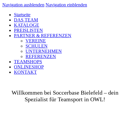
Navigation ausblenden
Navigation einblenden
Startseite
DAS TEAM
KATALOGE
PREISLISTEN
PARTNER & REFERENZEN
VEREINE
SCHULEN
UNTERNEHMEN
REFERENZEN
TEAMSHOPS
ONLINESHOP
KONTAKT
Willkommen bei Soccerbase Bielefeld – dein
Spezialist für Teamsport in OWL!
Ob auf dem Platz, in der Halle, auf der Straße oder
in deinem Unternehmen– wir bringen dich und dein
Team perfekt ausgestattet ins Spiel! Als Teamsport-