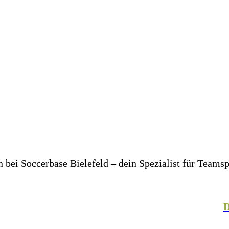
bei Soccerbase Bielefeld – dein Spezialist für Teams
er in deinem Unternehmen– wir bringen dich und dein T
, Fechten, Volleyball, Handball, Basketball und vielen
talteter Mitarbeiterkleidung. In unserer hauseigenen
D
– für einen einheitlichen Look, der Teamgeist ausstrahlt