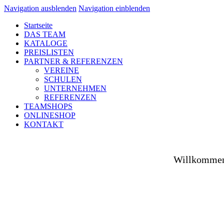
Navigation ausblenden
Navigation einblenden
Startseite
DAS TEAM
KATALOGE
PREISLISTEN
PARTNER & REFERENZEN
VEREINE
SCHULEN
UNTERNEHMEN
REFERENZEN
TEAMSHOPS
ONLINESHOP
KONTAKT
Willkommen 
Ob auf dem Platz, in der Halle, auf der Straße od
Spezialist versorgen wir Vereine aus Fußball, Hockey
sowie unsere Unternehmenspartner mit individuell ges