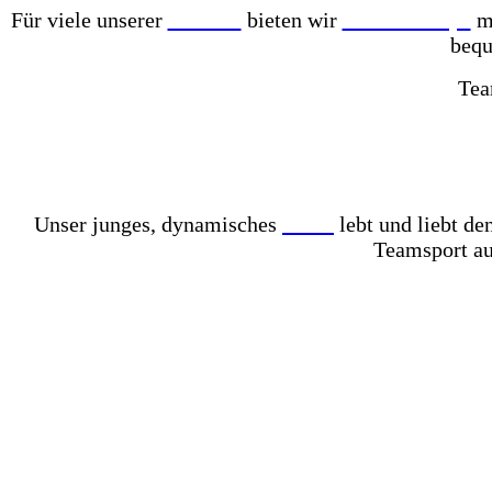
Für viele unserer
Partner
bieten wir
Online-Shops
mi
bequ
Tea
Mit einer der größten Fußballschuh-Auswahlen in gan
Komplett mit Kunstrasen ausgelegt – für das perfekt
Unser junges, dynamisches
Team
lebt und liebt d
Teamsport au