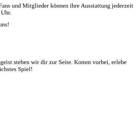
Fans und Mitglieder können ihre Ausstattung jederzeit
 Uhr.
uns!
huhe darauf von dir getestet zu werden. Unser Store?
ehr als 1.000 Fußbälle auf Lager – ob fürs Training,
eist stehen wir dir zur Seite. Komm vorbei, erlebe
chstes Spiel!