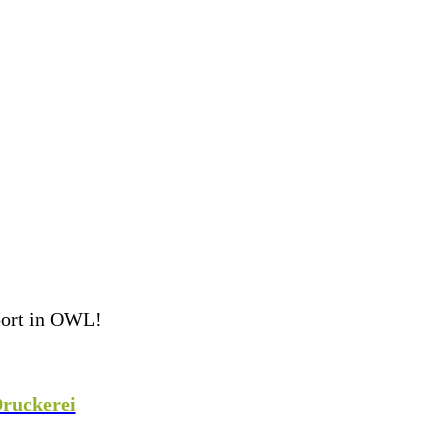
port in OWL!
eam perfekt ausgestattet ins Spiel! Als Teamsport-
 weiteren Sportarten mit hochwertiger Teamausrüstung,
ruckerei
veredeln wir eure Teamkleidung individuell
!