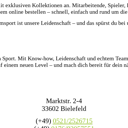
t exklusiven Kollektionen an. Mitarbeitende, Spieler, 
em online bestellen – schnell, einfach und rund um die
msport ist unsere Leidenschaft – und das spürst du bei 
z Ostwestfalen-Lippe warten über 2.000 Paar Fußballsc
e Ballgefühl direkt vor Ort! Dazu haben wir jederzeit m
den Wettkampf oder das nächste Match mit Freunden.
en Sport. Mit Know-how, Leidenschaft und echtem Teamg
f einem neuen Level – und mach dich bereit für dein nä
KONTAKT
Marktstr. 2-4
33602 Bielefeld
(+49)
0521/2526715