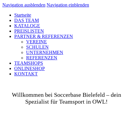
Navigation ausblenden
Navigation einblenden
Startseite
DAS TEAM
KATALOGE
PREISLISTEN
PARTNER & REFERENZEN
VEREINE
SCHULEN
UNTERNEHMEN
REFERENZEN
TEAMSHOPS
ONLINESHOP
KONTAKT
Willkommen bei Soccerbase Bielefeld – dein
Spezialist für Teamsport in OWL!
Ob auf dem Platz, in der Halle, auf der Straße oder
in deinem Unternehmen– wir bringen dich und dein
Team perfekt ausgestattet ins Spiel! Als Teamsport-