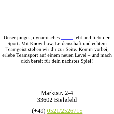
Unser Store? Komplett mit Kunstrasen ausgelegt –
für das perfekte Ballgefühl direkt vor Ort! Dazu
haben wir jederzeit mehr als 1.000 Fußbälle auf
Lager – ob fürs Training, den Wettkampf oder das
nächste Match mit Freunden.
Unser junges, dynamisches
Team
lebt und liebt den
Sport. Mit Know-how, Leidenschaft und echtem
Teamgeist stehen wir dir zur Seite. Komm vorbei,
erlebe Teamsport auf einem neuen Level – und mach
dich bereit für dein nächstes Spiel!
KONTAKT
Marktstr. 2-4
33602 Bielefeld
(+49)
0521/2526715