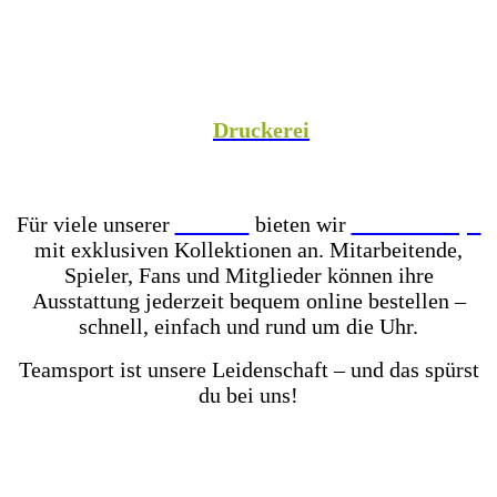
Spezialist versorgen wir Vereine aus Fußball,
Hockey, Fechten, Volleyball, Handball, Basketball
und vielen weiteren Sportarten mit hochwertiger
Teamausrüstung, sowie unsere Unternehmenspartner
mit individuell gestalteter Mitarbeiterkleidung. In
unserer hauseigenen
Druckerei
veredeln wir eure
Teamkleidung individuell – für einen einheitlichen
Look, der Teamgeist ausstrahlt!
Für viele unserer
Partner
bieten wir
Online-Shops
mit exklusiven Kollektionen an. Mitarbeitende,
Spieler, Fans und Mitglieder können ihre
Ausstattung jederzeit bequem online bestellen –
schnell, einfach und rund um die Uhr.
Teamsport ist unsere Leidenschaft – und das spürst
du bei uns!
Mit einer der größten Fußballschuh-Auswahlen in
ganz Ostwestfalen-Lippe warten über 2.000 Paar
Fußballschuhe darauf von dir getestet zu werden.