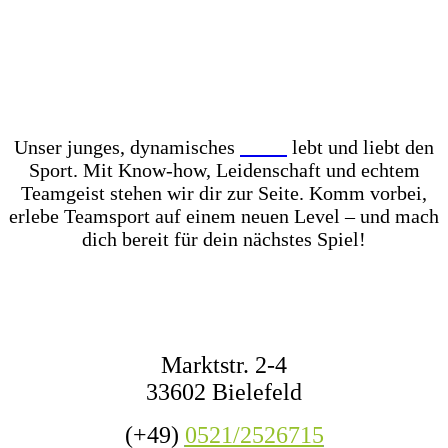
Unser Store? Komplett mit Kunstrasen ausgelegt –
für das perfekte Ballgefühl direkt vor Ort! Dazu
haben wir jederzeit mehr als 1.000 Fußbälle auf
Lager – ob fürs Training, den Wettkampf oder das
nächste Match mit Freunden.
Unser junges, dynamisches
Team
lebt und liebt den
Sport. Mit Know-how, Leidenschaft und echtem
Teamgeist stehen wir dir zur Seite. Komm vorbei,
erlebe Teamsport auf einem neuen Level – und mach
dich bereit für dein nächstes Spiel!
KONTAKT
Marktstr. 2-4
33602 Bielefeld
(+49)
0521/2526715