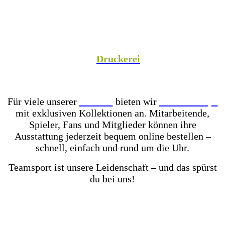
Spezialist versorgen wir Vereine aus Fußball,
Hockey, Fechten, Volleyball, Handball, Basketball
und vielen weiteren Sportarten mit hochwertiger
Teamausrüstung, sowie unsere Unternehmenspartner
mit individuell gestalteter Mitarbeiterkleidung. In
unserer hauseigenen
Druckerei
veredeln wir eure
Teamkleidung individuell – für einen einheitlichen
Look, der Teamgeist ausstrahlt!
Für viele unserer
Partner
bieten wir
Online-Shops
mit exklusiven Kollektionen an. Mitarbeitende,
Spieler, Fans und Mitglieder können ihre
Ausstattung jederzeit bequem online bestellen –
schnell, einfach und rund um die Uhr.
Teamsport ist unsere Leidenschaft – und das spürst
du bei uns!
Mit einer der größten Fußballschuh-Auswahlen in
ganz Ostwestfalen-Lippe warten über 2.000 Paar
Fußballschuhe darauf von dir getestet zu werden.