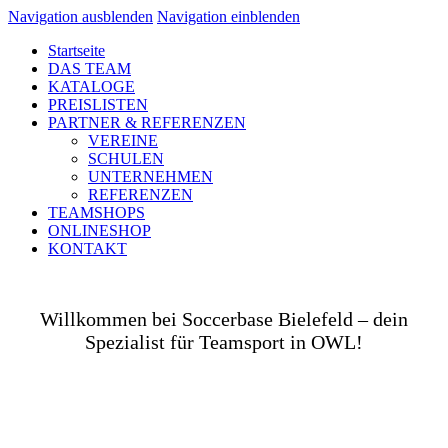
Navigation ausblenden
Navigation einblenden
Startseite
DAS TEAM
KATALOGE
PREISLISTEN
PARTNER & REFERENZEN
VEREINE
SCHULEN
UNTERNEHMEN
REFERENZEN
TEAMSHOPS
ONLINESHOP
KONTAKT
Willkommen bei Soccerbase Bielefeld – dein
Spezialist für Teamsport in OWL!
Ob auf dem Platz, in der Halle, auf der Straße oder
in deinem Unternehmen– wir bringen dich und dein
Team perfekt ausgestattet ins Spiel! Als Teamsport-