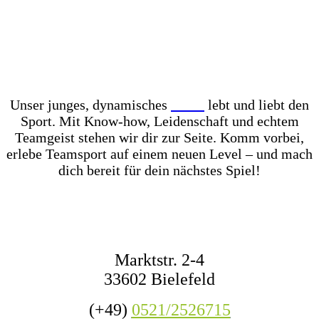
Unser Store? Komplett mit Kunstrasen ausgelegt –
für das perfekte Ballgefühl direkt vor Ort! Dazu
haben wir jederzeit mehr als 1.000 Fußbälle auf
Lager – ob fürs Training, den Wettkampf oder das
nächste Match mit Freunden.
Unser junges, dynamisches
Team
lebt und liebt den
Sport. Mit Know-how, Leidenschaft und echtem
Teamgeist stehen wir dir zur Seite. Komm vorbei,
erlebe Teamsport auf einem neuen Level – und mach
dich bereit für dein nächstes Spiel!
KONTAKT
Marktstr. 2-4
33602 Bielefeld
(+49)
0521/2526715