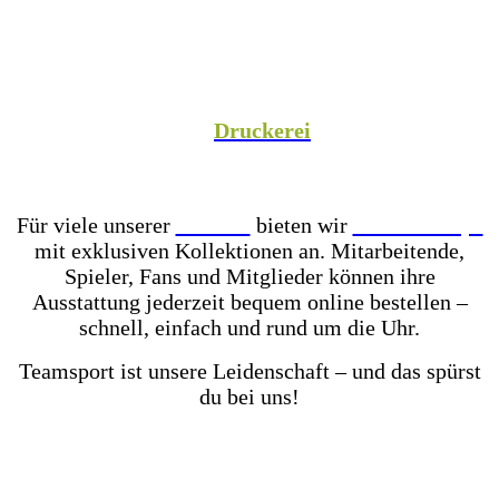
Spezialist versorgen wir Vereine aus Fußball,
Hockey, Fechten, Volleyball, Handball, Basketball
und vielen weiteren Sportarten mit hochwertiger
Teamausrüstung, sowie unsere Unternehmenspartner
mit individuell gestalteter Mitarbeiterkleidung. In
unserer hauseigenen
Druckerei
veredeln wir eure
Teamkleidung individuell – für einen einheitlichen
Look, der Teamgeist ausstrahlt!
Für viele unserer
Partner
bieten wir
Online-Shops
mit exklusiven Kollektionen an. Mitarbeitende,
Spieler, Fans und Mitglieder können ihre
Ausstattung jederzeit bequem online bestellen –
schnell, einfach und rund um die Uhr.
Teamsport ist unsere Leidenschaft – und das spürst
du bei uns!
Mit einer der größten Fußballschuh-Auswahlen in
ganz Ostwestfalen-Lippe warten über 2.000 Paar
Fußballschuhe darauf von dir getestet zu werden.