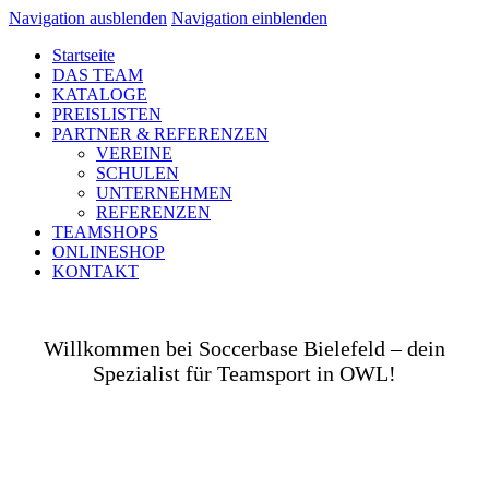
Navigation ausblenden
Navigation einblenden
Startseite
DAS TEAM
KATALOGE
PREISLISTEN
PARTNER & REFERENZEN
VEREINE
SCHULEN
UNTERNEHMEN
REFERENZEN
TEAMSHOPS
ONLINESHOP
KONTAKT
Willkommen bei Soccerbase Bielefeld – dein
Spezialist für Teamsport in OWL!
Ob auf dem Platz, in der Halle, auf der Straße oder
in deinem Unternehmen– wir bringen dich und dein
Team perfekt ausgestattet ins Spiel! Als Teamsport-