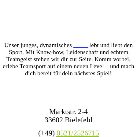
Unser Store? Komplett mit Kunstrasen ausgelegt –
für das perfekte Ballgefühl direkt vor Ort! Dazu
haben wir jederzeit mehr als 1.000 Fußbälle auf
Lager – ob fürs Training, den Wettkampf oder das
nächste Match mit Freunden.
Unser junges, dynamisches
Team
lebt und liebt den
Sport. Mit Know-how, Leidenschaft und echtem
Teamgeist stehen wir dir zur Seite. Komm vorbei,
erlebe Teamsport auf einem neuen Level – und mach
dich bereit für dein nächstes Spiel!
KONTAKT
Marktstr. 2-4
33602 Bielefeld
(+49)
0521/2526715