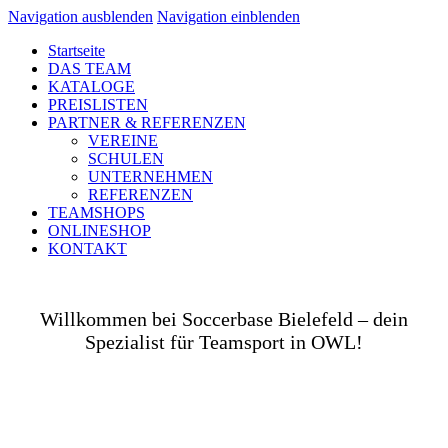
Navigation ausblenden
Navigation einblenden
Startseite
DAS TEAM
KATALOGE
PREISLISTEN
PARTNER & REFERENZEN
VEREINE
SCHULEN
UNTERNEHMEN
REFERENZEN
TEAMSHOPS
ONLINESHOP
KONTAKT
Willkommen bei Soccerbase Bielefeld – dein
Spezialist für Teamsport in OWL!
Ob auf dem Platz, in der Halle, auf der Straße oder
in deinem Unternehmen– wir bringen dich und dein
Team perfekt ausgestattet ins Spiel! Als Teamsport-