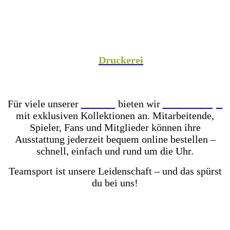
Spezialist versorgen wir Vereine aus Fußball,
Hockey, Fechten, Volleyball, Handball, Basketball
und vielen weiteren Sportarten mit hochwertiger
Teamausrüstung, sowie unsere Unternehmenspartner
mit individuell gestalteter Mitarbeiterkleidung. In
unserer hauseigenen
Druckerei
veredeln wir eure
Teamkleidung individuell – für einen einheitlichen
Look, der Teamgeist ausstrahlt!
Für viele unserer
Partner
bieten wir
Online-Shops
mit exklusiven Kollektionen an. Mitarbeitende,
Spieler, Fans und Mitglieder können ihre
Ausstattung jederzeit bequem online bestellen –
schnell, einfach und rund um die Uhr.
Teamsport ist unsere Leidenschaft – und das spürst
du bei uns!
Mit einer der größten Fußballschuh-Auswahlen in
ganz Ostwestfalen-Lippe warten über 2.000 Paar
Fußballschuhe darauf von dir getestet zu werden.