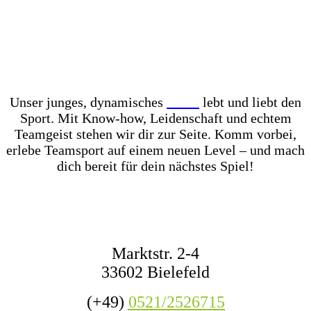
Unser Store? Komplett mit Kunstrasen ausgelegt –
für das perfekte Ballgefühl direkt vor Ort! Dazu
haben wir jederzeit mehr als 1.000 Fußbälle auf
Lager – ob fürs Training, den Wettkampf oder das
nächste Match mit Freunden.
Unser junges, dynamisches
Team
lebt und liebt den
Sport. Mit Know-how, Leidenschaft und echtem
Teamgeist stehen wir dir zur Seite. Komm vorbei,
erlebe Teamsport auf einem neuen Level – und mach
dich bereit für dein nächstes Spiel!
KONTAKT
Marktstr. 2-4
33602 Bielefeld
(+49)
0521/2526715