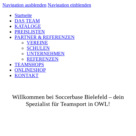
Navigation ausblenden
Navigation einblenden
Startseite
DAS TEAM
KATALOGE
PREISLISTEN
PARTNER & REFERENZEN
VEREINE
SCHULEN
UNTERNEHMEN
REFERENZEN
TEAMSHOPS
ONLINESHOP
KONTAKT
Willkommen bei Soccerbase Bielefeld – dein
Spezialist für Teamsport in OWL!
Ob auf dem Platz, in der Halle, auf der Straße oder
in deinem Unternehmen– wir bringen dich und dein
Team perfekt ausgestattet ins Spiel! Als Teamsport-