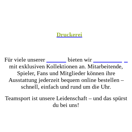
Spezialist versorgen wir Vereine aus Fußball,
Hockey, Fechten, Volleyball, Handball, Basketball
und vielen weiteren Sportarten mit hochwertiger
Teamausrüstung, sowie unsere Unternehmenspartner
mit individuell gestalteter Mitarbeiterkleidung. In
unserer hauseigenen
Druckerei
veredeln wir eure
Teamkleidung individuell – für einen einheitlichen
Look, der Teamgeist ausstrahlt!
Für viele unserer
Partner
bieten wir
Online-Shops
mit exklusiven Kollektionen an. Mitarbeitende,
Spieler, Fans und Mitglieder können ihre
Ausstattung jederzeit bequem online bestellen –
schnell, einfach und rund um die Uhr.
Teamsport ist unsere Leidenschaft – und das spürst
du bei uns!
Mit einer der größten Fußballschuh-Auswahlen in
ganz Ostwestfalen-Lippe warten über 2.000 Paar
Fußballschuhe darauf von dir getestet zu werden.