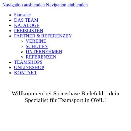
Navigation ausblenden
Navigation einblenden
Startseite
DAS TEAM
KATALOGE
PREISLISTEN
PARTNER & REFERENZEN
VEREINE
SCHULEN
UNTERNEHMEN
REFERENZEN
TEAMSHOPS
ONLINESHOP
KONTAKT
Willkommen bei Soccerbase Bielefeld – dein
Spezialist für Teamsport in OWL!
Ob auf dem Platz, in der Halle, auf der Straße oder
in deinem Unternehmen– wir bringen dich und dein
Team perfekt ausgestattet ins Spiel! Als Teamsport-