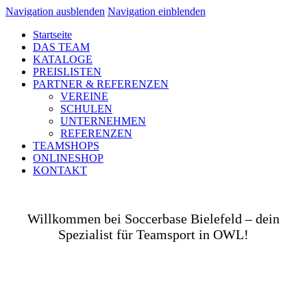
Navigation ausblenden
Navigation einblenden
Startseite
DAS TEAM
KATALOGE
PREISLISTEN
PARTNER & REFERENZEN
VEREINE
SCHULEN
UNTERNEHMEN
REFERENZEN
TEAMSHOPS
ONLINESHOP
KONTAKT
Willkommen bei Soccerbase Bielefeld – dein
Spezialist für Teamsport in OWL!
Ob auf dem Platz, in der Halle, auf der Straße oder
in deinem Unternehmen– wir bringen dich und dein
Team perfekt ausgestattet ins Spiel! Als Teamsport-