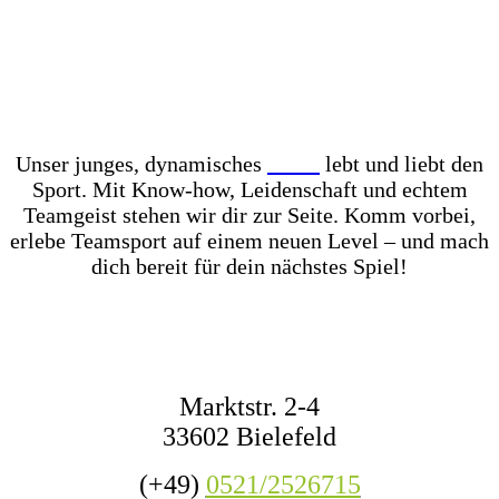
Unser Store? Komplett mit Kunstrasen ausgelegt –
für das perfekte Ballgefühl direkt vor Ort! Dazu
haben wir jederzeit mehr als 1.000 Fußbälle auf
Lager – ob fürs Training, den Wettkampf oder das
nächste Match mit Freunden.
Unser junges, dynamisches
Team
lebt und liebt den
Sport. Mit Know-how, Leidenschaft und echtem
Teamgeist stehen wir dir zur Seite. Komm vorbei,
erlebe Teamsport auf einem neuen Level – und mach
dich bereit für dein nächstes Spiel!
KONTAKT
Marktstr. 2-4
33602 Bielefeld
(+49)
0521/2526715