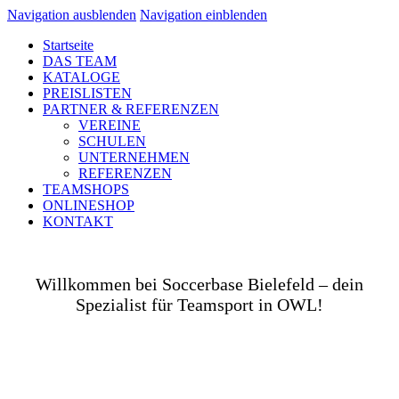
Navigation ausblenden
Navigation einblenden
Startseite
DAS TEAM
KATALOGE
PREISLISTEN
PARTNER & REFERENZEN
VEREINE
SCHULEN
UNTERNEHMEN
REFERENZEN
TEAMSHOPS
ONLINESHOP
KONTAKT
Willkommen bei Soccerbase Bielefeld – dein
Spezialist für Teamsport in OWL!
Ob auf dem Platz, in der Halle, auf der Straße oder
in deinem Unternehmen– wir bringen dich und dein
Team perfekt ausgestattet ins Spiel! Als Teamsport-