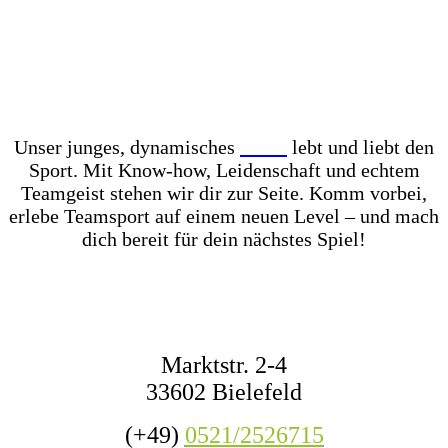
Unser Store? Komplett mit Kunstrasen ausgelegt –
für das perfekte Ballgefühl direkt vor Ort! Dazu
haben wir jederzeit mehr als 1.000 Fußbälle auf
Lager – ob fürs Training, den Wettkampf oder das
nächste Match mit Freunden.
Unser junges, dynamisches
Team
lebt und liebt den
Sport. Mit Know-how, Leidenschaft und echtem
Teamgeist stehen wir dir zur Seite. Komm vorbei,
erlebe Teamsport auf einem neuen Level – und mach
dich bereit für dein nächstes Spiel!
KONTAKT
Marktstr. 2-4
33602 Bielefeld
(+49)
0521/2526715