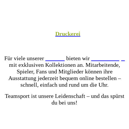
Spezialist versorgen wir Vereine aus Fußball,
Hockey, Fechten, Volleyball, Handball, Basketball
und vielen weiteren Sportarten mit hochwertiger
Teamausrüstung, sowie unsere Unternehmenspartner
mit individuell gestalteter Mitarbeiterkleidung. In
unserer hauseigenen
Druckerei
veredeln wir eure
Teamkleidung individuell – für einen einheitlichen
Look, der Teamgeist ausstrahlt!
Für viele unserer
Partner
bieten wir
Online-Shops
mit exklusiven Kollektionen an. Mitarbeitende,
Spieler, Fans und Mitglieder können ihre
Ausstattung jederzeit bequem online bestellen –
schnell, einfach und rund um die Uhr.
Teamsport ist unsere Leidenschaft – und das spürst
du bei uns!
Mit einer der größten Fußballschuh-Auswahlen in
ganz Ostwestfalen-Lippe warten über 2.000 Paar
Fußballschuhe darauf von dir getestet zu werden.