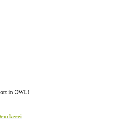
port in OWL!
eam perfekt ausgestattet ins Spiel! Als Teamsport-
 weiteren Sportarten mit hochwertiger Teamausrüstung,
ruckerei
veredeln wir eure Teamkleidung individuell
!