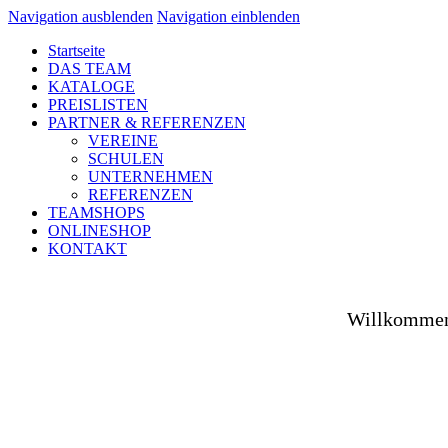
Navigation ausblenden
Navigation einblenden
Startseite
DAS TEAM
KATALOGE
PREISLISTEN
PARTNER & REFERENZEN
VEREINE
SCHULEN
UNTERNEHMEN
REFERENZEN
TEAMSHOPS
ONLINESHOP
KONTAKT
Willkommen 
Ob auf dem Platz, in der Halle, auf der Straße od
Spezialist versorgen wir Vereine aus Fußball, Hockey
sowie unsere Unternehmenspartner mit individuell ges