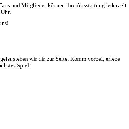
Fans und Mitglieder können ihre Ausstattung jederzeit
 Uhr.
uns!
huhe darauf von dir getestet zu werden. Unser Store?
ehr als 1.000 Fußbälle auf Lager – ob fürs Training,
eist stehen wir dir zur Seite. Komm vorbei, erlebe
chstes Spiel!