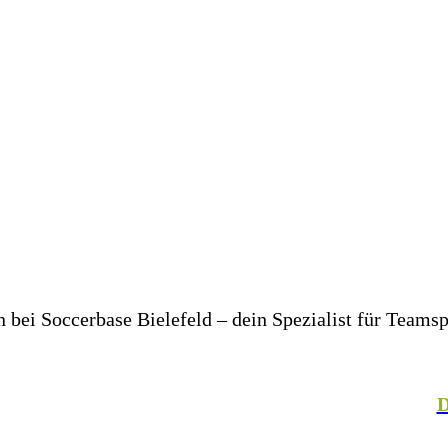
bei Soccerbase Bielefeld – dein Spezialist für Teams
er in deinem Unternehmen– wir bringen dich und dein T
, Fechten, Volleyball, Handball, Basketball und vielen
talteter Mitarbeiterkleidung. In unserer hauseigenen
D
– für einen einheitlichen Look, der Teamgeist ausstrahlt