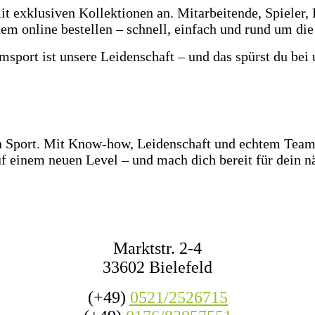
t exklusiven Kollektionen an. Mitarbeitende, Spieler, 
em online bestellen – schnell, einfach und rund um die
msport ist unsere Leidenschaft – und das spürst du bei 
z Ostwestfalen-Lippe warten über 2.000 Paar Fußballsc
e Ballgefühl direkt vor Ort! Dazu haben wir jederzeit m
den Wettkampf oder das nächste Match mit Freunden.
en Sport. Mit Know-how, Leidenschaft und echtem Teamg
f einem neuen Level – und mach dich bereit für dein nä
KONTAKT
Marktstr. 2-4
33602 Bielefeld
(+49)
0521/2526715