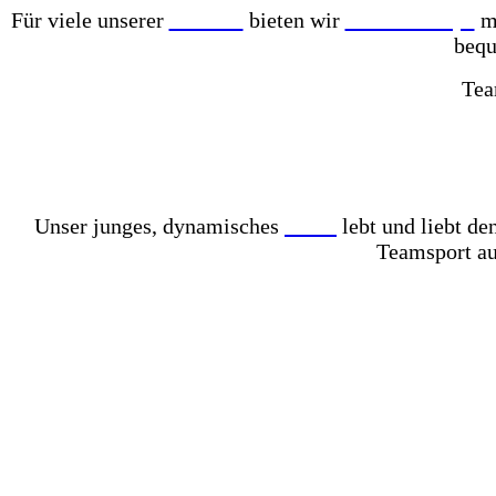
Für viele unserer
Partner
bieten wir
Online-Shops
mi
bequ
Tea
Mit einer der größten Fußballschuh-Auswahlen in gan
Komplett mit Kunstrasen ausgelegt – für das perfekt
Unser junges, dynamisches
Team
lebt und liebt d
Teamsport au