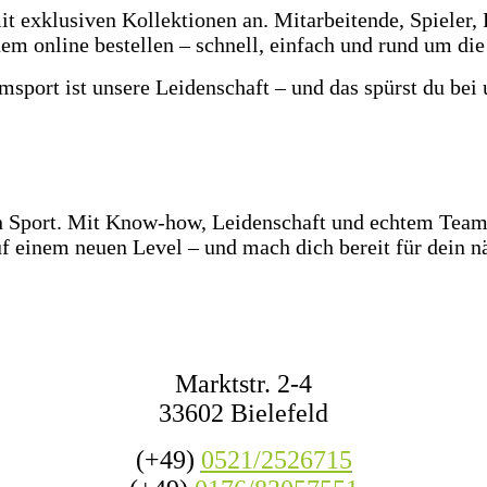
t exklusiven Kollektionen an. Mitarbeitende, Spieler, 
em online bestellen – schnell, einfach und rund um die
msport ist unsere Leidenschaft – und das spürst du bei 
z Ostwestfalen-Lippe warten über 2.000 Paar Fußballsc
e Ballgefühl direkt vor Ort! Dazu haben wir jederzeit m
den Wettkampf oder das nächste Match mit Freunden.
en Sport. Mit Know-how, Leidenschaft und echtem Teamg
f einem neuen Level – und mach dich bereit für dein nä
KONTAKT
Marktstr. 2-4
33602 Bielefeld
(+49)
0521/2526715