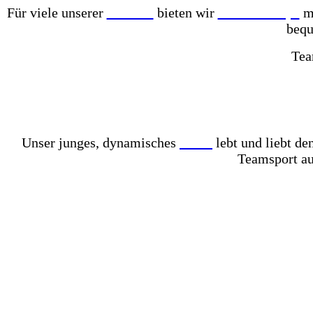
Für viele unserer
Partner
bieten wir
Online-Shops
mi
bequ
Tea
Mit einer der größten Fußballschuh-Auswahlen in gan
Komplett mit Kunstrasen ausgelegt – für das perfekt
Unser junges, dynamisches
Team
lebt und liebt d
Teamsport au