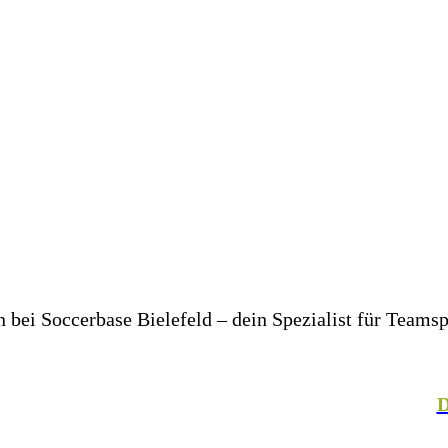
bei Soccerbase Bielefeld – dein Spezialist für Teams
er in deinem Unternehmen– wir bringen dich und dein T
, Fechten, Volleyball, Handball, Basketball und vielen
talteter Mitarbeiterkleidung. In unserer hauseigenen
D
– für einen einheitlichen Look, der Teamgeist ausstrahlt