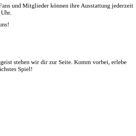
Fans und Mitglieder können ihre Ausstattung jederzeit
 Uhr.
uns!
huhe darauf von dir getestet zu werden. Unser Store?
ehr als 1.000 Fußbälle auf Lager – ob fürs Training,
eist stehen wir dir zur Seite. Komm vorbei, erlebe
chstes Spiel!