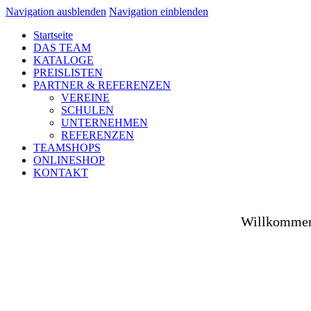
Navigation ausblenden
Navigation einblenden
Startseite
DAS TEAM
KATALOGE
PREISLISTEN
PARTNER & REFERENZEN
VEREINE
SCHULEN
UNTERNEHMEN
REFERENZEN
TEAMSHOPS
ONLINESHOP
KONTAKT
Willkommen 
Ob auf dem Platz, in der Halle, auf der Straße od
Spezialist versorgen wir Vereine aus Fußball, Hockey
sowie unsere Unternehmenspartner mit individuell ges