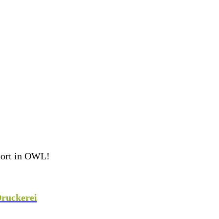
port in OWL!
eam perfekt ausgestattet ins Spiel! Als Teamsport-
 weiteren Sportarten mit hochwertiger Teamausrüstung,
ruckerei
veredeln wir eure Teamkleidung individuell
!