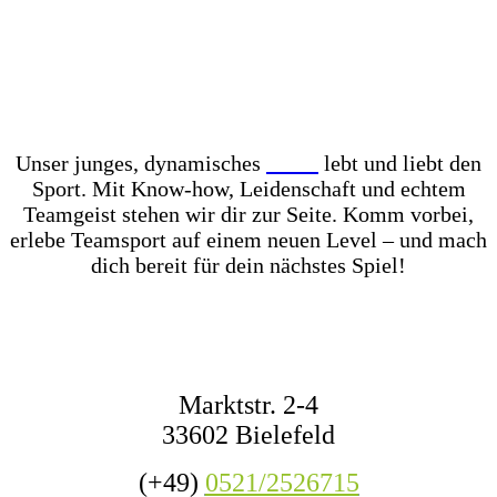
Unser Store? Komplett mit Kunstrasen ausgelegt –
für das perfekte Ballgefühl direkt vor Ort! Dazu
haben wir jederzeit mehr als 1.000 Fußbälle auf
Lager – ob fürs Training, den Wettkampf oder das
nächste Match mit Freunden.
Unser junges, dynamisches
Team
lebt und liebt den
Sport. Mit Know-how, Leidenschaft und echtem
Teamgeist stehen wir dir zur Seite. Komm vorbei,
erlebe Teamsport auf einem neuen Level – und mach
dich bereit für dein nächstes Spiel!
KONTAKT
Marktstr. 2-4
33602 Bielefeld
(+49)
0521/2526715