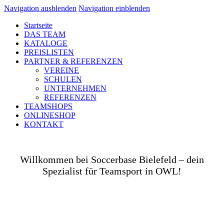
Navigation ausblenden
Navigation einblenden
Startseite
DAS TEAM
KATALOGE
PREISLISTEN
PARTNER & REFERENZEN
VEREINE
SCHULEN
UNTERNEHMEN
REFERENZEN
TEAMSHOPS
ONLINESHOP
KONTAKT
Willkommen bei Soccerbase Bielefeld – dein
Spezialist für Teamsport in OWL!
Ob auf dem Platz, in der Halle, auf der Straße oder
in deinem Unternehmen– wir bringen dich und dein
Team perfekt ausgestattet ins Spiel! Als Teamsport-