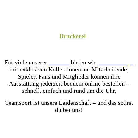
Spezialist versorgen wir Vereine aus Fußball,
Hockey, Fechten, Volleyball, Handball, Basketball
und vielen weiteren Sportarten mit hochwertiger
Teamausrüstung, sowie unsere Unternehmenspartner
mit individuell gestalteter Mitarbeiterkleidung. In
unserer hauseigenen
Druckerei
veredeln wir eure
Teamkleidung individuell – für einen einheitlichen
Look, der Teamgeist ausstrahlt!
Für viele unserer
Partner
bieten wir
Online-Shops
mit exklusiven Kollektionen an. Mitarbeitende,
Spieler, Fans und Mitglieder können ihre
Ausstattung jederzeit bequem online bestellen –
schnell, einfach und rund um die Uhr.
Teamsport ist unsere Leidenschaft – und das spürst
du bei uns!
Mit einer der größten Fußballschuh-Auswahlen in
ganz Ostwestfalen-Lippe warten über 2.000 Paar
Fußballschuhe darauf von dir getestet zu werden.