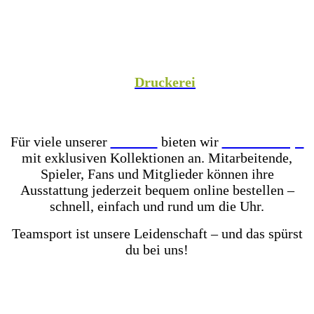
Spezialist versorgen wir Vereine aus Fußball,
Hockey, Fechten, Volleyball, Handball, Basketball
und vielen weiteren Sportarten mit hochwertiger
Teamausrüstung, sowie unsere Unternehmenspartner
mit individuell gestalteter Mitarbeiterkleidung. In
unserer hauseigenen
Druckerei
veredeln wir eure
Teamkleidung individuell – für einen einheitlichen
Look, der Teamgeist ausstrahlt!
Für viele unserer
Partner
bieten wir
Online-Shops
mit exklusiven Kollektionen an. Mitarbeitende,
Spieler, Fans und Mitglieder können ihre
Ausstattung jederzeit bequem online bestellen –
schnell, einfach und rund um die Uhr.
Teamsport ist unsere Leidenschaft – und das spürst
du bei uns!
Mit einer der größten Fußballschuh-Auswahlen in
ganz Ostwestfalen-Lippe warten über 2.000 Paar
Fußballschuhe darauf von dir getestet zu werden.