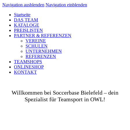
Navigation ausblenden
Navigation einblenden
Startseite
DAS TEAM
KATALOGE
PREISLISTEN
PARTNER & REFERENZEN
VEREINE
SCHULEN
UNTERNEHMEN
REFERENZEN
TEAMSHOPS
ONLINESHOP
KONTAKT
Willkommen bei Soccerbase Bielefeld – dein
Spezialist für Teamsport in OWL!
Ob auf dem Platz, in der Halle, auf der Straße oder
in deinem Unternehmen– wir bringen dich und dein
Team perfekt ausgestattet ins Spiel! Als Teamsport-