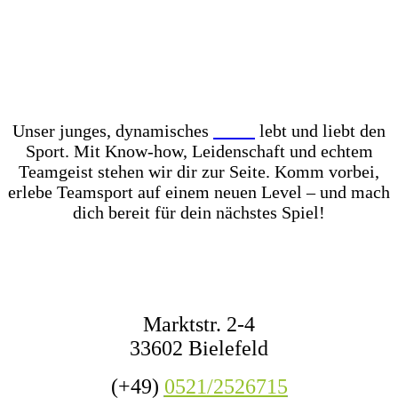
Unser Store? Komplett mit Kunstrasen ausgelegt –
für das perfekte Ballgefühl direkt vor Ort! Dazu
haben wir jederzeit mehr als 1.000 Fußbälle auf
Lager – ob fürs Training, den Wettkampf oder das
nächste Match mit Freunden.
Unser junges, dynamisches
Team
lebt und liebt den
Sport. Mit Know-how, Leidenschaft und echtem
Teamgeist stehen wir dir zur Seite. Komm vorbei,
erlebe Teamsport auf einem neuen Level – und mach
dich bereit für dein nächstes Spiel!
KONTAKT
Marktstr. 2-4
33602 Bielefeld
(+49)
0521/2526715