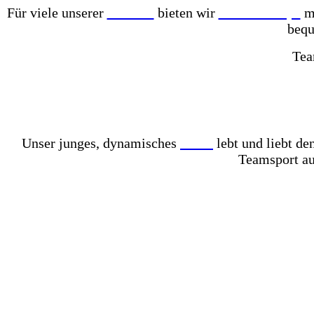
Für viele unserer
Partner
bieten wir
Online-Shops
mi
bequ
Tea
Mit einer der größten Fußballschuh-Auswahlen in gan
Komplett mit Kunstrasen ausgelegt – für das perfekt
Unser junges, dynamisches
Team
lebt und liebt d
Teamsport au