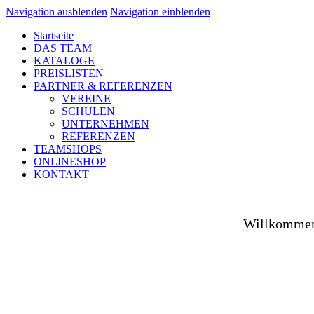
Navigation ausblenden
Navigation einblenden
Startseite
DAS TEAM
KATALOGE
PREISLISTEN
PARTNER & REFERENZEN
VEREINE
SCHULEN
UNTERNEHMEN
REFERENZEN
TEAMSHOPS
ONLINESHOP
KONTAKT
Willkommen 
Ob auf dem Platz, in der Halle, auf der Straße od
Spezialist versorgen wir Vereine aus Fußball, Hockey
sowie unsere Unternehmenspartner mit individuell ges