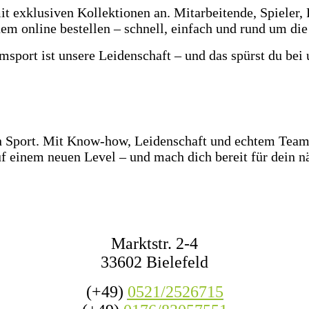
t exklusiven Kollektionen an. Mitarbeitende, Spieler, 
em online bestellen – schnell, einfach und rund um die
msport ist unsere Leidenschaft – und das spürst du bei 
z Ostwestfalen-Lippe warten über 2.000 Paar Fußballsc
e Ballgefühl direkt vor Ort! Dazu haben wir jederzeit m
den Wettkampf oder das nächste Match mit Freunden.
en Sport. Mit Know-how, Leidenschaft und echtem Teamg
f einem neuen Level – und mach dich bereit für dein nä
KONTAKT
Marktstr. 2-4
33602 Bielefeld
(+49)
0521/2526715