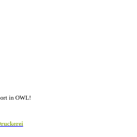
port in OWL!
eam perfekt ausgestattet ins Spiel! Als Teamsport-
 weiteren Sportarten mit hochwertiger Teamausrüstung,
ruckerei
veredeln wir eure Teamkleidung individuell
!