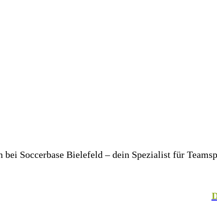
bei Soccerbase Bielefeld – dein Spezialist für Teams
er in deinem Unternehmen– wir bringen dich und dein T
, Fechten, Volleyball, Handball, Basketball und vielen
talteter Mitarbeiterkleidung. In unserer hauseigenen
D
– für einen einheitlichen Look, der Teamgeist ausstrahlt