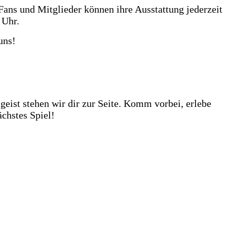
Fans und Mitglieder können ihre Ausstattung jederzeit
 Uhr.
uns!
huhe darauf von dir getestet zu werden. Unser Store?
ehr als 1.000 Fußbälle auf Lager – ob fürs Training,
eist stehen wir dir zur Seite. Komm vorbei, erlebe
chstes Spiel!