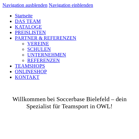
Navigation ausblenden
Navigation einblenden
Startseite
DAS TEAM
KATALOGE
PREISLISTEN
PARTNER & REFERENZEN
VEREINE
SCHULEN
UNTERNEHMEN
REFERENZEN
TEAMSHOPS
ONLINESHOP
KONTAKT
Willkommen bei Soccerbase Bielefeld – dein
Spezialist für Teamsport in OWL!
Ob auf dem Platz, in der Halle, auf der Straße oder
in deinem Unternehmen– wir bringen dich und dein
Team perfekt ausgestattet ins Spiel! Als Teamsport-