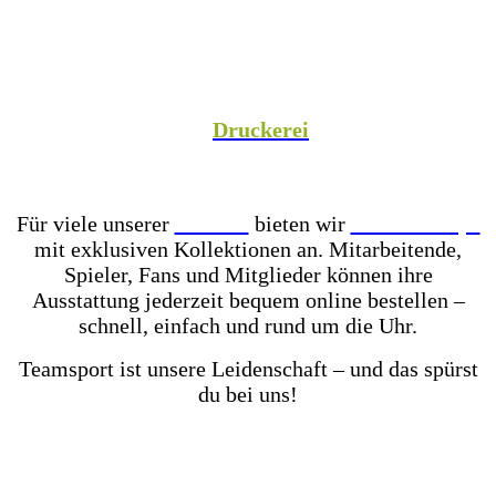
Spezialist versorgen wir Vereine aus Fußball,
Hockey, Fechten, Volleyball, Handball, Basketball
und vielen weiteren Sportarten mit hochwertiger
Teamausrüstung, sowie unsere Unternehmenspartner
mit individuell gestalteter Mitarbeiterkleidung. In
unserer hauseigenen
Druckerei
veredeln wir eure
Teamkleidung individuell – für einen einheitlichen
Look, der Teamgeist ausstrahlt!
Für viele unserer
Partner
bieten wir
Online-Shops
mit exklusiven Kollektionen an. Mitarbeitende,
Spieler, Fans und Mitglieder können ihre
Ausstattung jederzeit bequem online bestellen –
schnell, einfach und rund um die Uhr.
Teamsport ist unsere Leidenschaft – und das spürst
du bei uns!
Mit einer der größten Fußballschuh-Auswahlen in
ganz Ostwestfalen-Lippe warten über 2.000 Paar
Fußballschuhe darauf von dir getestet zu werden.