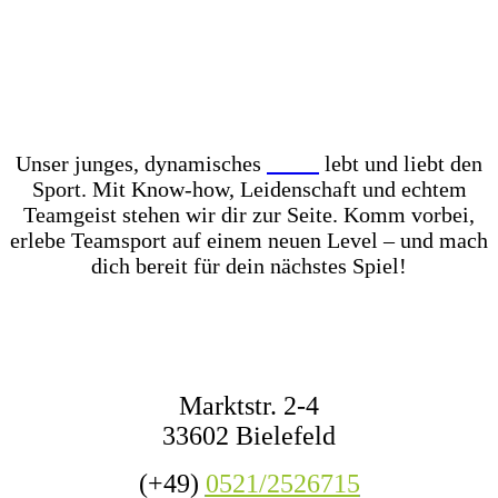
Unser Store? Komplett mit Kunstrasen ausgelegt –
für das perfekte Ballgefühl direkt vor Ort! Dazu
haben wir jederzeit mehr als 1.000 Fußbälle auf
Lager – ob fürs Training, den Wettkampf oder das
nächste Match mit Freunden.
Unser junges, dynamisches
Team
lebt und liebt den
Sport. Mit Know-how, Leidenschaft und echtem
Teamgeist stehen wir dir zur Seite. Komm vorbei,
erlebe Teamsport auf einem neuen Level – und mach
dich bereit für dein nächstes Spiel!
KONTAKT
Marktstr. 2-4
33602 Bielefeld
(+49)
0521/2526715