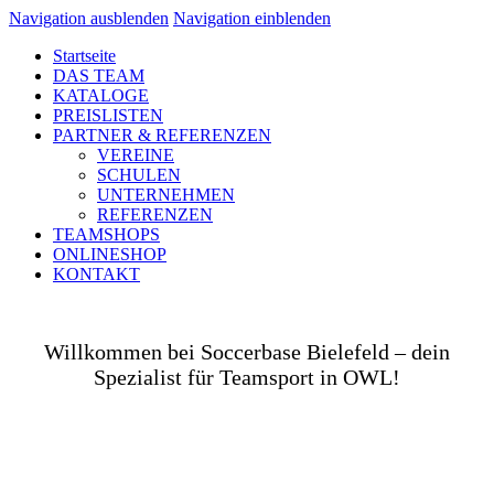
Navigation ausblenden
Navigation einblenden
Startseite
DAS TEAM
KATALOGE
PREISLISTEN
PARTNER & REFERENZEN
VEREINE
SCHULEN
UNTERNEHMEN
REFERENZEN
TEAMSHOPS
ONLINESHOP
KONTAKT
Willkommen bei Soccerbase Bielefeld – dein
Spezialist für Teamsport in OWL!
Ob auf dem Platz, in der Halle, auf der Straße oder
in deinem Unternehmen– wir bringen dich und dein
Team perfekt ausgestattet ins Spiel! Als Teamsport-