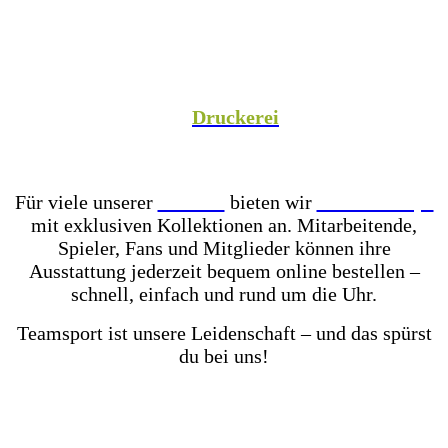
Spezialist versorgen wir Vereine aus Fußball,
Hockey, Fechten, Volleyball, Handball, Basketball
und vielen weiteren Sportarten mit hochwertiger
Teamausrüstung, sowie unsere Unternehmenspartner
mit individuell gestalteter Mitarbeiterkleidung. In
unserer hauseigenen
Druckerei
veredeln wir eure
Teamkleidung individuell – für einen einheitlichen
Look, der Teamgeist ausstrahlt!
Für viele unserer
Partner
bieten wir
Online-Shops
mit exklusiven Kollektionen an. Mitarbeitende,
Spieler, Fans und Mitglieder können ihre
Ausstattung jederzeit bequem online bestellen –
schnell, einfach und rund um die Uhr.
Teamsport ist unsere Leidenschaft – und das spürst
du bei uns!
Mit einer der größten Fußballschuh-Auswahlen in
ganz Ostwestfalen-Lippe warten über 2.000 Paar
Fußballschuhe darauf von dir getestet zu werden.