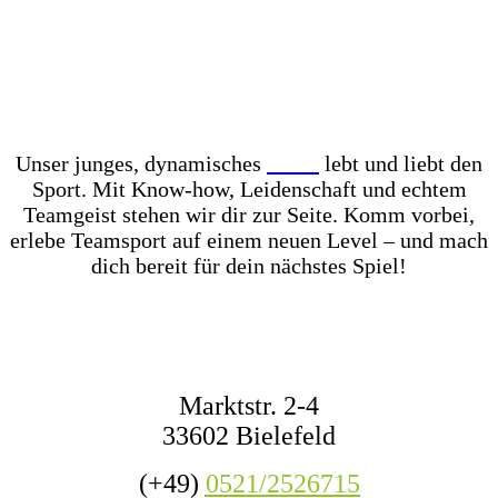
Unser Store? Komplett mit Kunstrasen ausgelegt –
für das perfekte Ballgefühl direkt vor Ort! Dazu
haben wir jederzeit mehr als 1.000 Fußbälle auf
Lager – ob fürs Training, den Wettkampf oder das
nächste Match mit Freunden.
Unser junges, dynamisches
Team
lebt und liebt den
Sport. Mit Know-how, Leidenschaft und echtem
Teamgeist stehen wir dir zur Seite. Komm vorbei,
erlebe Teamsport auf einem neuen Level – und mach
dich bereit für dein nächstes Spiel!
KONTAKT
Marktstr. 2-4
33602 Bielefeld
(+49)
0521/2526715