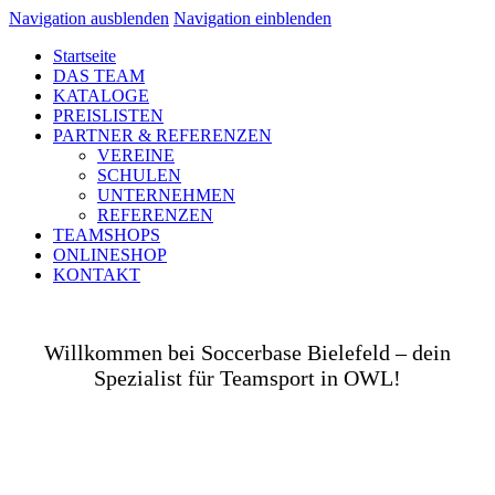
Navigation ausblenden
Navigation einblenden
Startseite
DAS TEAM
KATALOGE
PREISLISTEN
PARTNER & REFERENZEN
VEREINE
SCHULEN
UNTERNEHMEN
REFERENZEN
TEAMSHOPS
ONLINESHOP
KONTAKT
Willkommen bei Soccerbase Bielefeld – dein
Spezialist für Teamsport in OWL!
Ob auf dem Platz, in der Halle, auf der Straße oder
in deinem Unternehmen– wir bringen dich und dein
Team perfekt ausgestattet ins Spiel! Als Teamsport-