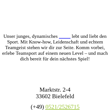
Unser Store? Komplett mit Kunstrasen ausgelegt –
für das perfekte Ballgefühl direkt vor Ort! Dazu
haben wir jederzeit mehr als 1.000 Fußbälle auf
Lager – ob fürs Training, den Wettkampf oder das
nächste Match mit Freunden.
Unser junges, dynamisches
Team
lebt und liebt den
Sport. Mit Know-how, Leidenschaft und echtem
Teamgeist stehen wir dir zur Seite. Komm vorbei,
erlebe Teamsport auf einem neuen Level – und mach
dich bereit für dein nächstes Spiel!
KONTAKT
Marktstr. 2-4
33602 Bielefeld
(+49)
0521/2526715