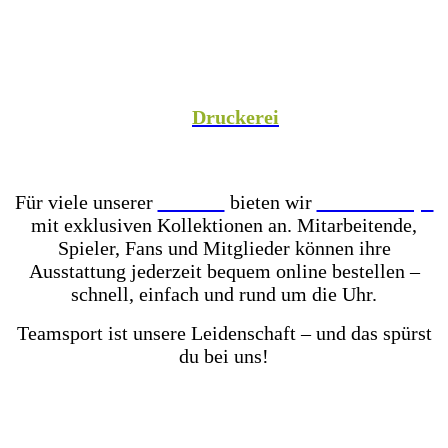
Spezialist versorgen wir Vereine aus Fußball,
Hockey, Fechten, Volleyball, Handball, Basketball
und vielen weiteren Sportarten mit hochwertiger
Teamausrüstung, sowie unsere Unternehmenspartner
mit individuell gestalteter Mitarbeiterkleidung. In
unserer hauseigenen
Druckerei
veredeln wir eure
Teamkleidung individuell – für einen einheitlichen
Look, der Teamgeist ausstrahlt!
Für viele unserer
Partner
bieten wir
Online-Shops
mit exklusiven Kollektionen an. Mitarbeitende,
Spieler, Fans und Mitglieder können ihre
Ausstattung jederzeit bequem online bestellen –
schnell, einfach und rund um die Uhr.
Teamsport ist unsere Leidenschaft – und das spürst
du bei uns!
Mit einer der größten Fußballschuh-Auswahlen in
ganz Ostwestfalen-Lippe warten über 2.000 Paar
Fußballschuhe darauf von dir getestet zu werden.