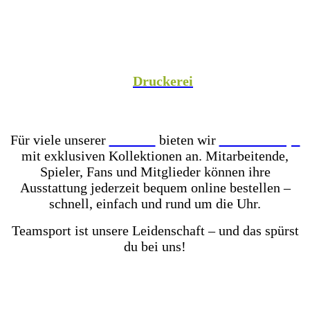
Spezialist versorgen wir Vereine aus Fußball,
Hockey, Fechten, Volleyball, Handball, Basketball
und vielen weiteren Sportarten mit hochwertiger
Teamausrüstung, sowie unsere Unternehmenspartner
mit individuell gestalteter Mitarbeiterkleidung. In
unserer hauseigenen
Druckerei
veredeln wir eure
Teamkleidung individuell – für einen einheitlichen
Look, der Teamgeist ausstrahlt!
Für viele unserer
Partner
bieten wir
Online-Shops
mit exklusiven Kollektionen an. Mitarbeitende,
Spieler, Fans und Mitglieder können ihre
Ausstattung jederzeit bequem online bestellen –
schnell, einfach und rund um die Uhr.
Teamsport ist unsere Leidenschaft – und das spürst
du bei uns!
Mit einer der größten Fußballschuh-Auswahlen in
ganz Ostwestfalen-Lippe warten über 2.000 Paar
Fußballschuhe darauf von dir getestet zu werden.