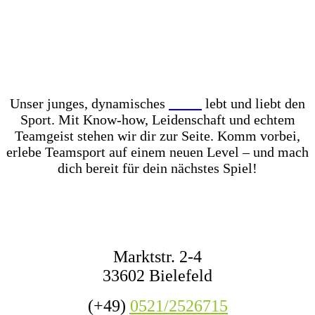
Unser Store? Komplett mit Kunstrasen ausgelegt –
für das perfekte Ballgefühl direkt vor Ort! Dazu
haben wir jederzeit mehr als 1.000 Fußbälle auf
Lager – ob fürs Training, den Wettkampf oder das
nächste Match mit Freunden.
Unser junges, dynamisches
Team
lebt und liebt den
Sport. Mit Know-how, Leidenschaft und echtem
Teamgeist stehen wir dir zur Seite. Komm vorbei,
erlebe Teamsport auf einem neuen Level – und mach
dich bereit für dein nächstes Spiel!
KONTAKT
Marktstr. 2-4
33602 Bielefeld
(+49)
0521/2526715