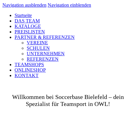
Navigation ausblenden
Navigation einblenden
Startseite
DAS TEAM
KATALOGE
PREISLISTEN
PARTNER & REFERENZEN
VEREINE
SCHULEN
UNTERNEHMEN
REFERENZEN
TEAMSHOPS
ONLINESHOP
KONTAKT
Willkommen bei Soccerbase Bielefeld – dein
Spezialist für Teamsport in OWL!
Ob auf dem Platz, in der Halle, auf der Straße oder
in deinem Unternehmen– wir bringen dich und dein
Team perfekt ausgestattet ins Spiel! Als Teamsport-