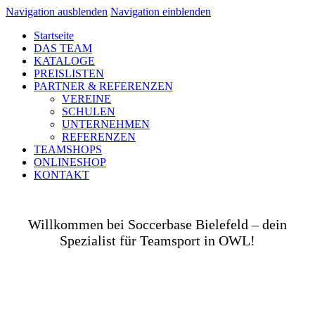
Navigation ausblenden
Navigation einblenden
Startseite
DAS TEAM
KATALOGE
PREISLISTEN
PARTNER & REFERENZEN
VEREINE
SCHULEN
UNTERNEHMEN
REFERENZEN
TEAMSHOPS
ONLINESHOP
KONTAKT
Willkommen bei Soccerbase Bielefeld – dein
Spezialist für Teamsport in OWL!
Ob auf dem Platz, in der Halle, auf der Straße oder
in deinem Unternehmen– wir bringen dich und dein
Team perfekt ausgestattet ins Spiel! Als Teamsport-