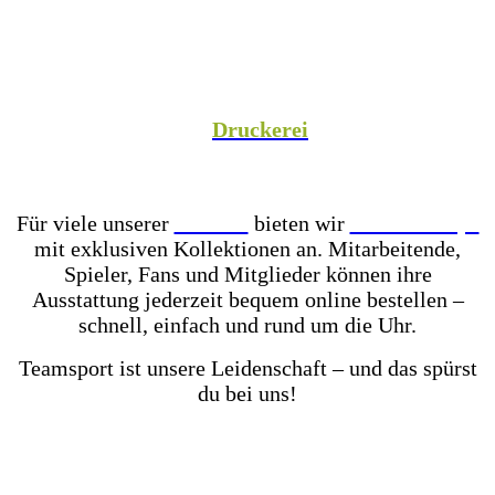
Spezialist versorgen wir Vereine aus Fußball,
Hockey, Fechten, Volleyball, Handball, Basketball
und vielen weiteren Sportarten mit hochwertiger
Teamausrüstung, sowie unsere Unternehmenspartner
mit individuell gestalteter Mitarbeiterkleidung. In
unserer hauseigenen
Druckerei
veredeln wir eure
Teamkleidung individuell – für einen einheitlichen
Look, der Teamgeist ausstrahlt!
Für viele unserer
Partner
bieten wir
Online-Shops
mit exklusiven Kollektionen an. Mitarbeitende,
Spieler, Fans und Mitglieder können ihre
Ausstattung jederzeit bequem online bestellen –
schnell, einfach und rund um die Uhr.
Teamsport ist unsere Leidenschaft – und das spürst
du bei uns!
Mit einer der größten Fußballschuh-Auswahlen in
ganz Ostwestfalen-Lippe warten über 2.000 Paar
Fußballschuhe darauf von dir getestet zu werden.