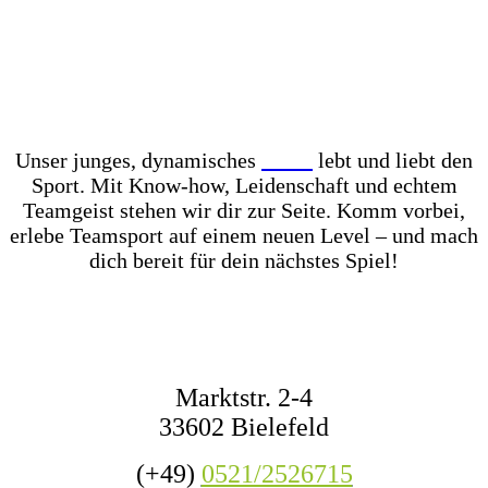
Unser Store? Komplett mit Kunstrasen ausgelegt –
für das perfekte Ballgefühl direkt vor Ort! Dazu
haben wir jederzeit mehr als 1.000 Fußbälle auf
Lager – ob fürs Training, den Wettkampf oder das
nächste Match mit Freunden.
Unser junges, dynamisches
Team
lebt und liebt den
Sport. Mit Know-how, Leidenschaft und echtem
Teamgeist stehen wir dir zur Seite. Komm vorbei,
erlebe Teamsport auf einem neuen Level – und mach
dich bereit für dein nächstes Spiel!
KONTAKT
Marktstr. 2-4
33602 Bielefeld
(+49)
0521/2526715