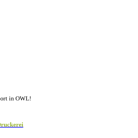
port in OWL!
eam perfekt ausgestattet ins Spiel! Als Teamsport-
 weiteren Sportarten mit hochwertiger Teamausrüstung,
ruckerei
veredeln wir eure Teamkleidung individuell
!