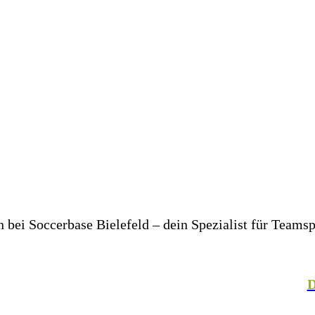
bei Soccerbase Bielefeld – dein Spezialist für Teams
er in deinem Unternehmen– wir bringen dich und dein T
, Fechten, Volleyball, Handball, Basketball und vielen
talteter Mitarbeiterkleidung. In unserer hauseigenen
D
– für einen einheitlichen Look, der Teamgeist ausstrahlt