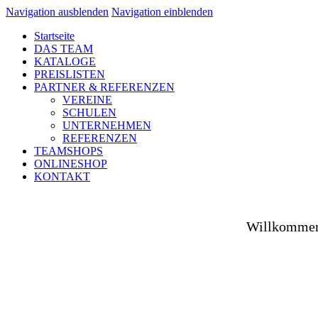
Navigation ausblenden
Navigation einblenden
Startseite
DAS TEAM
KATALOGE
PREISLISTEN
PARTNER & REFERENZEN
VEREINE
SCHULEN
UNTERNEHMEN
REFERENZEN
TEAMSHOPS
ONLINESHOP
KONTAKT
Willkommen 
Ob auf dem Platz, in der Halle, auf der Straße od
Spezialist versorgen wir Vereine aus Fußball, Hockey
sowie unsere Unternehmenspartner mit individuell ges