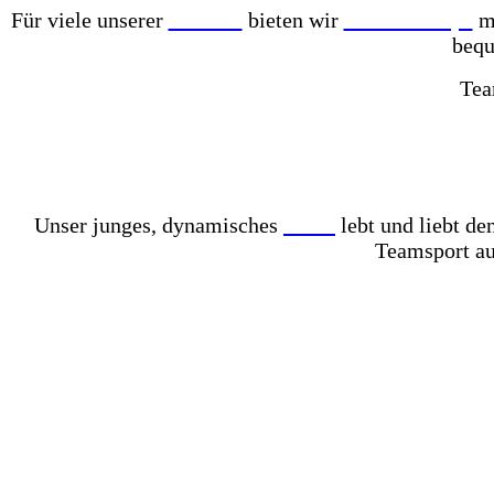
Für viele unserer
Partner
bieten wir
Online-Shops
mi
bequ
Tea
Mit einer der größten Fußballschuh-Auswahlen in gan
Komplett mit Kunstrasen ausgelegt – für das perfekt
Unser junges, dynamisches
Team
lebt und liebt d
Teamsport au