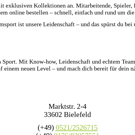
t exklusiven Kollektionen an. Mitarbeitende, Spieler, 
em online bestellen – schnell, einfach und rund um die
msport ist unsere Leidenschaft – und das spürst du bei 
z Ostwestfalen-Lippe warten über 2.000 Paar Fußballsc
e Ballgefühl direkt vor Ort! Dazu haben wir jederzeit m
den Wettkampf oder das nächste Match mit Freunden.
en Sport. Mit Know-how, Leidenschaft und echtem Teamg
f einem neuen Level – und mach dich bereit für dein nä
KONTAKT
Marktstr. 2-4
33602 Bielefeld
(+49)
0521/2526715