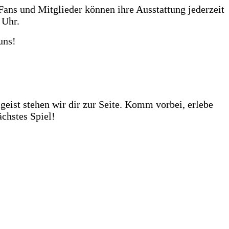
Fans und Mitglieder können ihre Ausstattung jederzeit
 Uhr.
uns!
huhe darauf von dir getestet zu werden. Unser Store?
ehr als 1.000 Fußbälle auf Lager – ob fürs Training,
eist stehen wir dir zur Seite. Komm vorbei, erlebe
chstes Spiel!