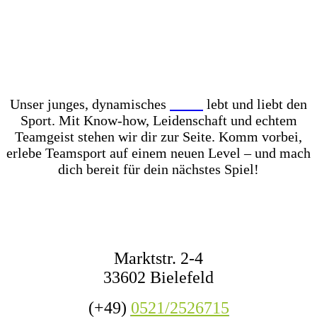
Unser Store? Komplett mit Kunstrasen ausgelegt –
für das perfekte Ballgefühl direkt vor Ort! Dazu
haben wir jederzeit mehr als 1.000 Fußbälle auf
Lager – ob fürs Training, den Wettkampf oder das
nächste Match mit Freunden.
Unser junges, dynamisches
Team
lebt und liebt den
Sport. Mit Know-how, Leidenschaft und echtem
Teamgeist stehen wir dir zur Seite. Komm vorbei,
erlebe Teamsport auf einem neuen Level – und mach
dich bereit für dein nächstes Spiel!
KONTAKT
Marktstr. 2-4
33602 Bielefeld
(+49)
0521/2526715