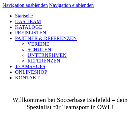
Navigation ausblenden
Navigation einblenden
Startseite
DAS TEAM
KATALOGE
PREISLISTEN
PARTNER & REFERENZEN
VEREINE
SCHULEN
UNTERNEHMEN
REFERENZEN
TEAMSHOPS
ONLINESHOP
KONTAKT
Willkommen bei Soccerbase Bielefeld – dein
Spezialist für Teamsport in OWL!
Ob auf dem Platz, in der Halle, auf der Straße oder
in deinem Unternehmen– wir bringen dich und dein
Team perfekt ausgestattet ins Spiel! Als Teamsport-