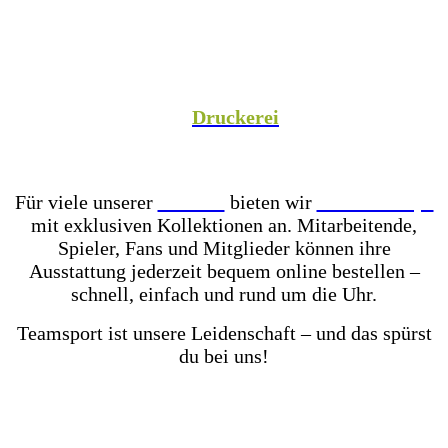
Spezialist versorgen wir Vereine aus Fußball,
Hockey, Fechten, Volleyball, Handball, Basketball
und vielen weiteren Sportarten mit hochwertiger
Teamausrüstung, sowie unsere Unternehmenspartner
mit individuell gestalteter Mitarbeiterkleidung. In
unserer hauseigenen
Druckerei
veredeln wir eure
Teamkleidung individuell – für einen einheitlichen
Look, der Teamgeist ausstrahlt!
Für viele unserer
Partner
bieten wir
Online-Shops
mit exklusiven Kollektionen an. Mitarbeitende,
Spieler, Fans und Mitglieder können ihre
Ausstattung jederzeit bequem online bestellen –
schnell, einfach und rund um die Uhr.
Teamsport ist unsere Leidenschaft – und das spürst
du bei uns!
Mit einer der größten Fußballschuh-Auswahlen in
ganz Ostwestfalen-Lippe warten über 2.000 Paar
Fußballschuhe darauf von dir getestet zu werden.